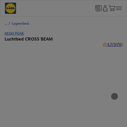
/
Logeerbed
HIGH PEAK
Luchtbed CROSS BEAM
3.7/5
(70)
3.7 van 5 ster