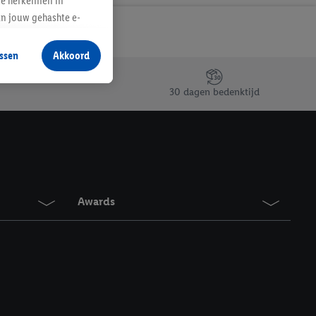
te herkennen in
an jouw gehashte e-
aan jou zijn
ssen
Akkoord
r producten waarin je
 winkel te plaatsen
30 dagen bedenktijd
innen verschillende
 van jouw gehashte e-
an jou kunnen worden
erking.
Awards
en vergelijkbare
en. Meer informatie,
t moment in te
r
voor meer informatie