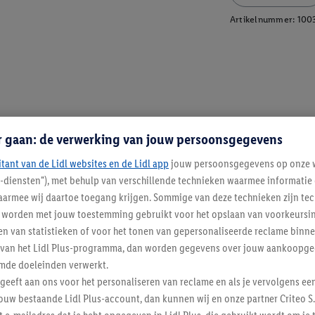
Artikelnummer:
100
r gaan: de verwerking van jouw persoonsgegevens
itant van de Lidl websites en de Lidl app
jouw persoonsgegevens op onze w
l-diensten"), met behulp van verschillende technieken waarmee informati
armee wij daartoe toegang krijgen. Sommige van deze technieken zijn tec
worden met jouw toestemming gebruikt voor het opslaan van voorkeursins
n van statistieken of voor het tonen van gepersonaliseerde reclame binne
ent van het Lidl Plus-programma, dan worden gegevens over jouw aankoopge
mde doeleinden verwerkt.
 geeft aan ons voor het personaliseren van reclame en als je vervolgens ee
ouw bestaande Lidl Plus-account, dan kunnen wij en onze partner Criteo S.