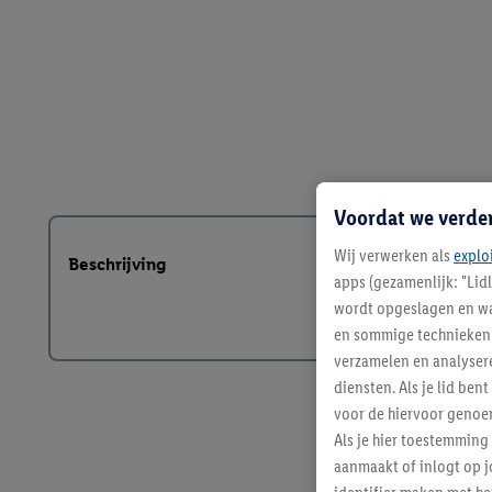
Voordat we verde
Wij verwerken als
explo
Beschrijving
apps (gezamenlijk: "Lid
wordt opgeslagen en wa
en sommige technieken 
verzamelen en analysere
diensten. Als je lid b
voor de hiervoor genoe
Als je hier toestemming
aanmaakt of inlogt op j