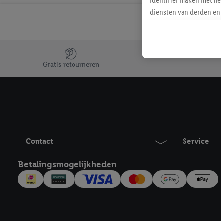
identifier maken met he
diensten van derden en 
mailadres ook worden sa
toegewezen.
Als je hiervoor toeste
Jouw voordelen bij ons als Lidl webshop klant
eerder interesse hebt g
Gratis retourneren
maar het niet te kopen)
Lidl-diensten worden we
mailadres en met eventu
toegewezen.
Onder "Aanpassen" kun 
verwerkingsdoeleinden j
Contact
Service
Door te klikken op "Weig
technieken worden gebr
Betalingsmogelijkheden
Door op "Akkoord" te kl
inclusief over de opsl
trekken, vind je in onze
over de cookies die wij 