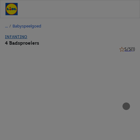
/
Babyspeelgoed
INFANTINO
4 Badsproeiers
5/5
(1)
5 van 5 ste