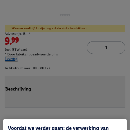
Wees er snel bij!
Er zijn nog enkele stuks beschikbaar.
Adviesprijs: 13.- *
9.99
Incl. BTW excl.
* Door fabrikant geadviseerde prijs
Levering
Artikelnummer:
100391727
Beschrijving
Voordat we verder gaan: de verwerking van