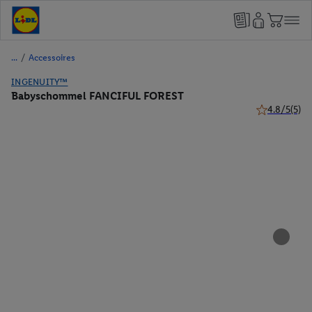
/
Accessoires
INGENUITY™
Babyschommel FANCIFUL FOREST
4.8/5
(5)
4.8 van 5 ste