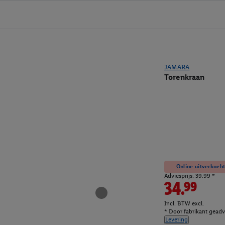
JAMARA
Torenkraan
Online uitverkocht
Adviesprijs: 39.99 *
34.99
Incl. BTW excl.
* Door fabrikant geadvi
Levering