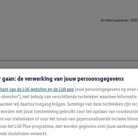
Artikelnummer:
100
r gaan: de verwerking van jouw persoonsgegevens
itant van de Lidl websites en de Lidl app
jouw persoonsgegevens op onze w
l-diensten"), met behulp van verschillende technieken waarmee informati
armee wij daartoe toegang krijgen. Sommige van deze technieken zijn tec
worden met jouw toestemming gebruikt voor het opslaan van voorkeursins
n van statistieken of voor het tonen van gepersonaliseerde reclame binne
enverordening
ent van het Lidl Plus-programma, dan worden gegevens over jouw aankoopge
mde doeleinden verwerkt.