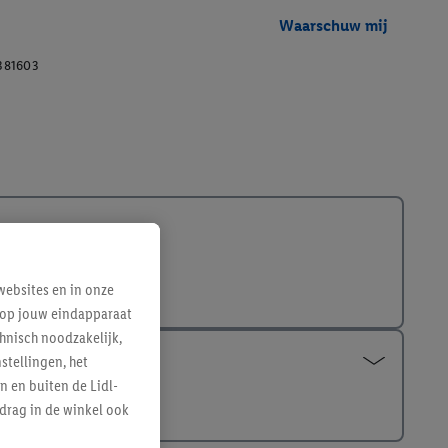
Waarschuw mij
381603
ebsites en in onze
e op jouw eindapparaat
hnisch noodzakelijk,
tellingen, het
n en buiten de Lidl-
drag in de winkel ook