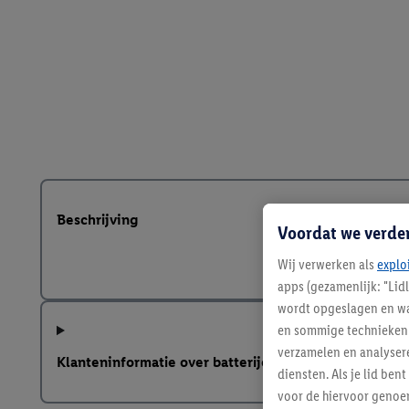
Beschrijving
Voordat we verde
Wij verwerken als
explo
apps (gezamenlijk: "Lid
wordt opgeslagen en wa
en sommige technieken 
verzamelen en analysere
Klanteninformatie over batterijen Europese Batterij
diensten. Als je lid b
voor de hiervoor genoe