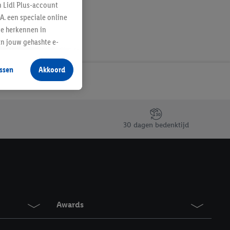
n Lidl Plus-account
A. een speciale online
te herkennen in
an jouw gehashte e-
aan jou zijn
ssen
Akkoord
r producten waarin je
 winkel te plaatsen
innen verschillende
 van jouw gehashte e-
30 dagen bedenktijd
an jou kunnen worden
erking.
en vergelijkbare
en. Meer informatie,
Awards
t moment in te
r
voor meer informatie