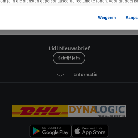
Lidl Nieuwsbrief
om je in die diensten gepersonaliseerde reclame te tonen. Voor dit doel k
mengevoegd met andere identifiers of met identifiers die door Criteo S.A. 
Weigeren
Aanpa
mming geeft, dan kunnen retargeting advertenties worden weergegeven voo
Veilig winkelen
etoond (bijvoorbeeld door het product in een winkelmandje van een online
. De retargeting advertenties kunnen op verschillende eindapparaten en b
ergegeven, als verschillende eindapparaten en Lidl-diensten, met behulp
Lidl Nieuwsbrief
ele andere identifiers of met identifiers waarover Criteo S.A. beschikt, a
Schrijf je in
je aangeven met welke cookies en vergelijkbare technieken en met welke
Informatie
e instemt. Verder kan je er meer informatie vinden over de gegevensverw
eren", kies je voor de optie dat er enkel technisch noodzakelijke cookies 
uikt.
ikken, stem je in met alle verwerkingen voor alle bovengenoemde doeleind
agperiode van de gegevens en je recht om jouw toestemming op elk gewens
privacyverklaring
.
Je vindt de impressum voor de Lidl website hier.
Klik
hie
inzetten.