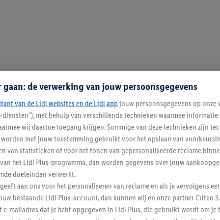
r gaan: de verwerking van jouw persoonsgegevens
itant van de Lidl websites en de Lidl app
jouw persoonsgegevens op onze w
l-diensten"), met behulp van verschillende technieken waarmee informati
armee wij daartoe toegang krijgen. Sommige van deze technieken zijn tec
worden met jouw toestemming gebruikt voor het opslaan van voorkeursins
n van statistieken of voor het tonen van gepersonaliseerde reclame binne
ent van het Lidl Plus-programma, dan worden gegevens over jouw aankoopge
mde doeleinden verwerkt.
 geeft aan ons voor het personaliseren van reclame en als je vervolgens ee
ouw bestaande Lidl Plus-account, dan kunnen wij en onze partner Criteo S.
t e-mailadres dat je hebt opgegeven in Lidl Plus, die gebruikt wordt om je 