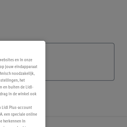
ebsites en in onze
e op jouw eindapparaat
hnisch noodzakelijk,
tellingen, het
n en buiten de Lidl-
drag in de winkel ook
n Lidl Plus-account
A. een speciale online
te herkennen in