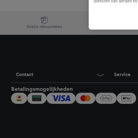
diensten van derden en 
mailadres ook worden sa
toegewezen.
Jouw voordelen bij ons als Lidl webshop klant
Als je hiervoor toeste
Gratis retourneren
eerder interesse hebt g
maar het niet te kopen)
Lidl-diensten worden we
mailadres en met eventu
toegewezen.
Onder "Aanpassen" kun 
Contact
Service
verwerkingsdoeleinden j
Door te klikken op "Weig
Betalingsmogelijkheden
technieken worden gebr
Door op "Akkoord" te kl
inclusief over de opsl
trekken, vind je in onze
over de cookies die wij 