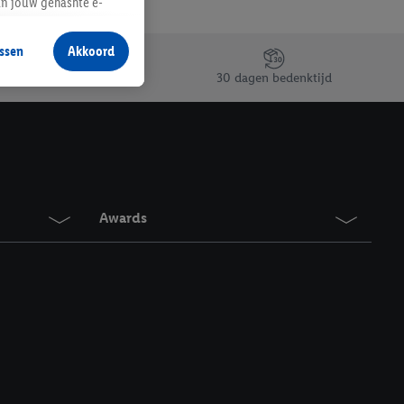
an jouw gehashte e-
aan jou zijn
ssen
Akkoord
r producten waarin je
30 dagen bedenktijd
 winkel te plaatsen
innen verschillende
 van jouw gehashte e-
an jou kunnen worden
Awards
erking.
en vergelijkbare
en. Meer informatie,
t moment in te
r
voor meer informatie