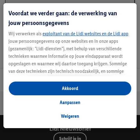
Beschrijving
Voordat we verder gaan: de verwerking van
jouw persoonsgegevens
Wij verwerken als
exploitant van de Lidl websites en de Lidl app
jouw persoonsgegevens op onze websites en in onze apps
(gezamenlijk: "Lidl-diensten"), met behulp van verschillende
technieken waarmee informatie op jouw eindapparaat wordt
opgeslagen en waarmee wij daartoe toegang krijgen. Sommige
van deze technieken zijn technisch noodzakelijk, en sommige
technieken worden met jouw toestemming gebruikt voor het
Lidl Nieuwsbrief
opslaan van voorkeursinstellingen, het verzamelen en
Akkoord
analyseren van statistieken of voor het tonen van
Jouw voordelen bij ons als Lidl webshop klant
gepersonaliseerde reclame binnen en buiten de Lidl-diensten.
Aanpassen
Gratis retourneren
Veilig winkelen
30 dagen bedenktijd
Als je lid bent van het Lidl Plus-programma, dan worden
gegevens over jouw aankoopgedrag in de winkel ook voor de
Weigeren
hiervoor genoemde doeleinden verwerkt.
Lidl Nieuwsbrief
Als je hier toestemming geeft aan ons voor het personaliseren
van reclame en als je vervolgens een Lidl Plus-account
Schrijf je in