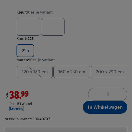
Kleur:
Kies je variant
Soort:
225
225
maten:
Kies je variant
120 x 170 cm
160 x 230 cm
200 x 290 cm
38.99
vanaf
Incl. BTW excl.
In Winkelwagen
Levering
Artikelnummer:
100407071