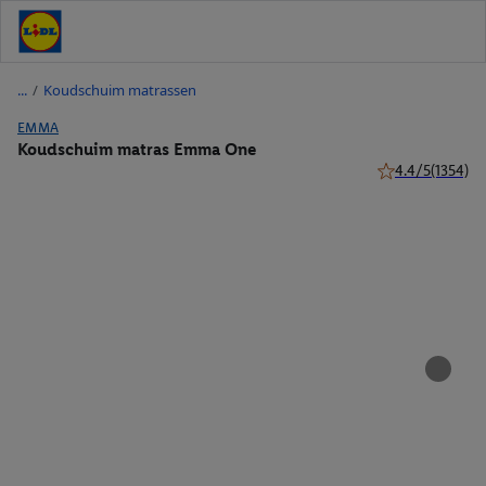
/
Koudschuim matrassen
EMMA
Koudschuim matras Emma One
4.4/5
(1354)
4.4 van 5 sterren