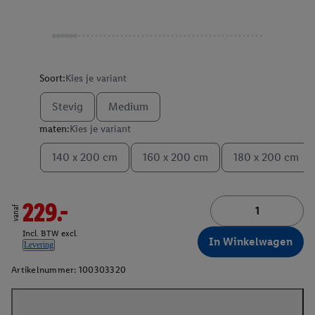
Soort:
Kies je variant
Stevig
Medium
maten:
Kies je variant
140 x 200 cm
160 x 200 cm
180 x 200 cm
229.-
vanaf
Incl. BTW excl.
In Winkelwagen
Levering
Artikelnummer:
100303320