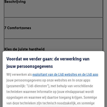
Beschrijving
7 Comfortzones
Kies de juiste hardheid
Voordat we verder gaan: de verwerking van
jouw persoonsgegevens
Gebruikstips na levering
Wij verwerken als
exploitant van de Lidl websites en de Lidl app
jouw persoonsgegevens op onze websites en in onze apps
(gezamenlijk: "Lidl-diensten"), met behulp van verschillende
technieken waarmee informatie op jouw eindapparaat wordt
90 Nachten proefslapen
opgeslagen en waarmee wij daartoe toegang krijgen. Sommige
van deze technieken zijn technisch noodzakelijk, en sommige