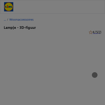
/
Woonaccessoires
Lampje - 3D-figuur
4/5
(2)
4 van 5 ste