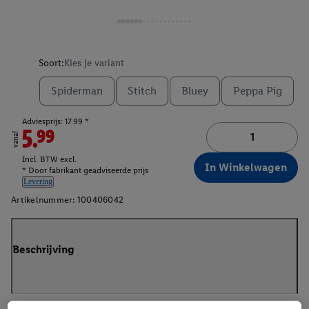
Soort:
Kies je variant
Spiderman
Stitch
Bluey
Peppa Pig
Adviesprijs: 17.99 *
5.99
vanaf
Incl. BTW excl.
In Winkelwagen
* Door fabrikant geadviseerde prijs
Levering
Artikelnummer:
100406042
Beschrijving