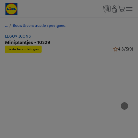
/
Bouw & constructie speelgoed
LEGO® ICONS
Miniplantjes - 10329
4.8/5
(9)
Beste beoordelingen
4.8 van 5 ste