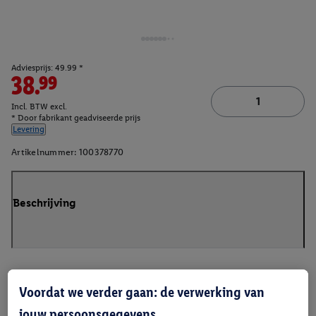
Adviesprijs: 49.99 *
38.99
Incl. BTW excl.
* Door fabrikant geadviseerde prijs
Levering
Artikelnummer:
100378770
Beschrijving
Voordat we verder gaan: de verwerking van
jouw persoonsgegevens