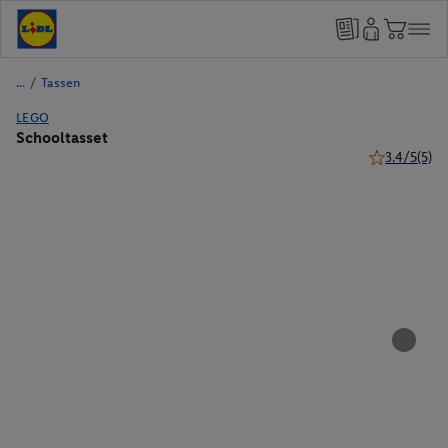
/
Tassen
LEGO
Schooltasset
3.4/5
(5)
3.4 van 5 ste