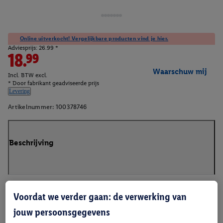
Online uitverkocht! Vergelijkbare producten vind je hier.
Adviesprijs: 26.99 *
18.99
Waarschuw mij
Incl. BTW excl.
* Door fabrikant geadviseerde prijs
Levering
Artikelnummer:
100378746
Beschrijving
Voordat we verder gaan: de verwerking van
jouw persoonsgegevens