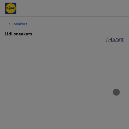
/
Sneakers
Lidl sneakers
4.5/5
(11)
4.5 van 5 ster