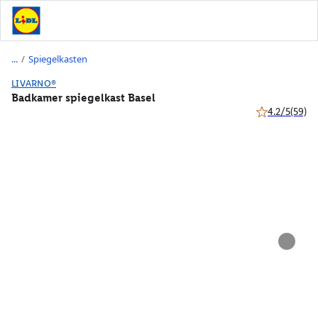
/
Spiegelkasten
LIVARNO®
Badkamer spiegelkast Basel
4.2/5
(59)
4.2 van 5 ster