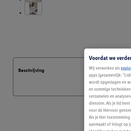
Voordat we verde
Wij verwerken als
explo
Beschrijving
apps (gezamenlijk: "Lid
wordt opgeslagen en wa
en sommige technieken 
verzamelen en analysere
diensten. Als je lid b
voor de hiervoor genoe
Als je hier toestemming
aanmaakt of inlogt op j