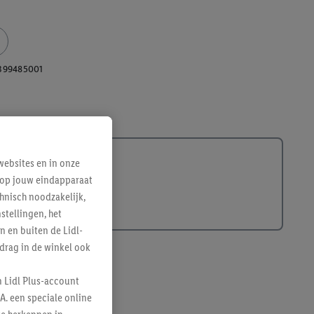
399485001
ebsites en in onze
e op jouw eindapparaat
hnisch noodzakelijk,
tellingen, het
n en buiten de Lidl-
drag in de winkel ook
n Lidl Plus-account
A. een speciale online