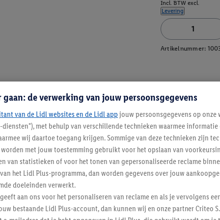
Incl. BTW excl.
Levering
Artikelnummer:
100
r gaan: de verwerking van jouw persoonsgegevens
itant van de Lidl websites en de Lidl app
jouw persoonsgegevens op onze w
l-diensten"), met behulp van verschillende technieken waarmee informati
armee wij daartoe toegang krijgen. Sommige van deze technieken zijn tec
worden met jouw toestemming gebruikt voor het opslaan van voorkeursins
n van statistieken of voor het tonen van gepersonaliseerde reclame binne
ent van het Lidl Plus-programma, dan worden gegevens over jouw aankoopge
mde doeleinden verwerkt.
 geeft aan ons voor het personaliseren van reclame en als je vervolgens ee
ouw bestaande Lidl Plus-account, dan kunnen wij en onze partner Criteo S.