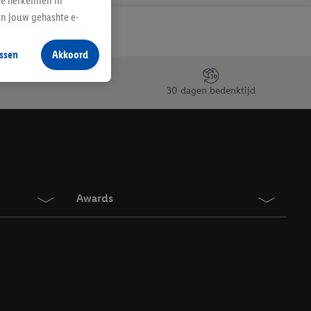
te herkennen in
an jouw gehashte e-
aan jou zijn
ssen
Akkoord
r producten waarin je
 winkel te plaatsen
30 dagen bedenktijd
innen verschillende
 van jouw gehashte e-
an jou kunnen worden
erking.
Awards
en vergelijkbare
en. Meer informatie,
t moment in te
r
voor meer informatie