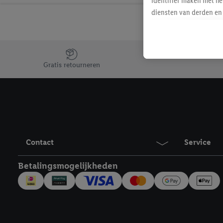
identifier maken met he
diensten van derden en 
mailadres ook worden sa
toegewezen.
Als je hiervoor toeste
Jouw voordelen bij ons als Lidl webshop klant
eerder interesse hebt g
Gratis retourneren
maar het niet te kopen)
Lidl-diensten worden we
mailadres en met eventu
toegewezen.
Onder "Aanpassen" kun 
verwerkingsdoeleinden j
Contact
Service
Door te klikken op "Weig
technieken worden gebr
Betalingsmogelijkheden
Door op "Akkoord" te kl
inclusief over de opsl
trekken, vind je in onze
over de cookies die wij 