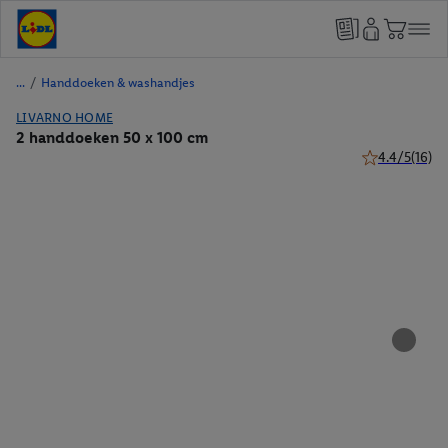
/
Handdoeken & washandjes
LIVARNO HOME
2 handdoeken 50 x 100 cm
4.4/5
(16)
4.4 van 5 ster