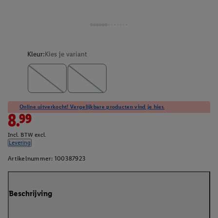
Kleur:
Kies je variant
Online uitverkocht! Vergelijkbare producten vind je hier.
8.99
Incl. BTW excl.
Levering
Artikelnummer:
100387923
Beschrijving