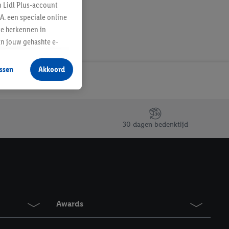
n Lidl Plus-account
A. een speciale online
te herkennen in
an jouw gehashte e-
aan jou zijn
ssen
Akkoord
r producten waarin je
 winkel te plaatsen
innen verschillende
 van jouw gehashte e-
30 dagen bedenktijd
an jou kunnen worden
erking.
en vergelijkbare
en. Meer informatie,
Awards
t moment in te
r
voor meer informatie