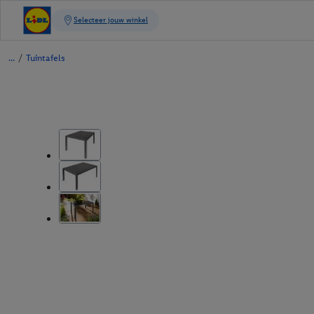
/
Tuintafels