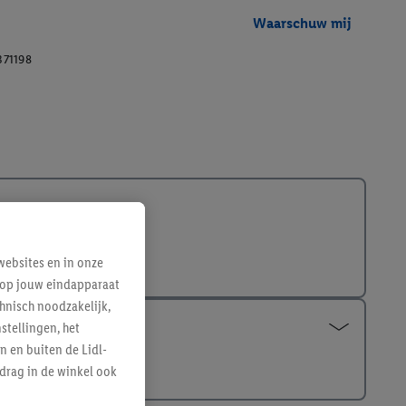
Waarschuw mij
371198
ebsites en in onze
e op jouw eindapparaat
hnisch noodzakelijk,
tellingen, het
n en buiten de Lidl-
drag in de winkel ook