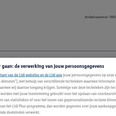
Artikelnummer:
100
r gaan: de verwerking van jouw persoonsgegevens
itant van de Lidl websites en de Lidl app
jouw persoonsgegevens op onze w
l-diensten"), met behulp van verschillende technieken waarmee informati
armee wij daartoe toegang krijgen. Sommige van deze technieken zijn tec
worden met jouw toestemming gebruikt voor het opslaan van voorkeursins
n van statistieken of voor het tonen van gepersonaliseerde reclame binne
ent van het Lidl Plus-programma, dan worden gegevens over jouw aankoopge
mde doeleinden verwerkt.