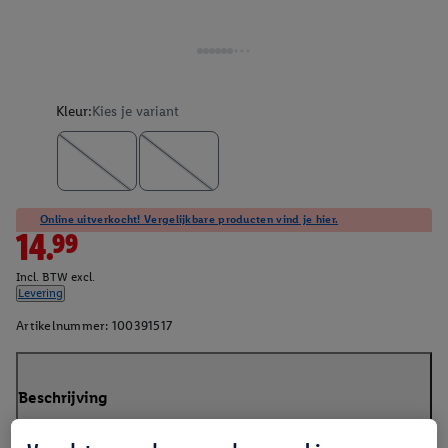
Kleur:
Kies je variant
Online uitverkocht! Vergelijkbare producten vind je hier.
14.99
Incl. BTW excl.
Levering
Artikelnummer:
100391517
Beschrijving