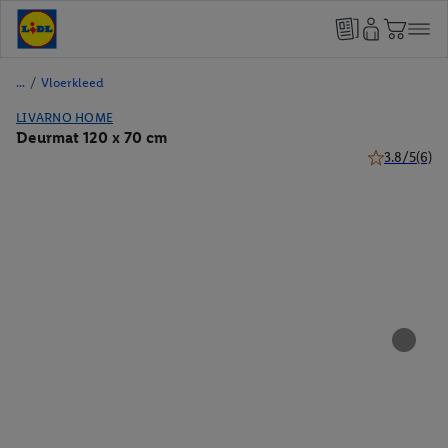
/
Vloerkleed
LIVARNO HOME
Deurmat 120 x 70 cm
3.8/5
(6)
3.8 van 5 ste