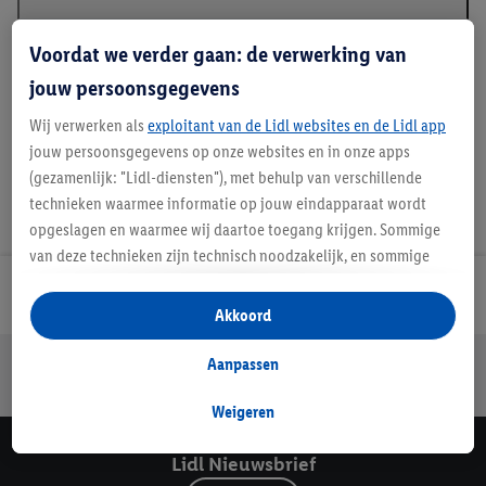
Voordat we verder gaan: de verwerking van
Details over productveiligheid
jouw persoonsgegevens
Wij verwerken als
exploitant van de Lidl websites en de Lidl app
jouw persoonsgegevens op onze websites en in onze apps
(gezamenlijk: "Lidl-diensten"), met behulp van verschillende
technieken waarmee informatie op jouw eindapparaat wordt
opgeslagen en waarmee wij daartoe toegang krijgen. Sommige
van deze technieken zijn technisch noodzakelijk, en sommige
technieken worden met jouw toestemming gebruikt voor het
Lidl Nieuwsbrief
opslaan van voorkeursinstellingen, het verzamelen en
Akkoord
analyseren van statistieken of voor het tonen van
gepersonaliseerde reclame binnen en buiten de Lidl-diensten.
Jouw voordelen bij ons als Lidl webshop klant
Aanpassen
Als je lid bent van het Lidl Plus-programma, dan worden
Gratis retourneren
Veilig winkelen
30 dagen bedenktijd
gegevens over jouw aankoopgedrag in de winkel ook voor de
Weigeren
hiervoor genoemde doeleinden verwerkt.
Lidl Nieuwsbrief
Als je hier toestemming geeft aan ons voor het personaliseren