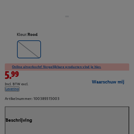
Kleur:
Rood
Online uitverkocht! Vergelijkbare producten vind je hier.
5.99
Waarschuw mij
Incl. BTW excl.
Levering
Artikelnummer:
100389315003
Beschrijving