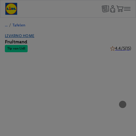
/
Tafelen
LIVARNO HOME
Fruitmand
4.4/5
(15)
Tip van Lidl
4.4 van 5 ster