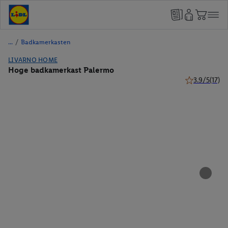
/
Badkamerkasten
LIVARNO HOME
Hoge badkamerkast Palermo
3.9/5
(17)
3.9 van 5 ster