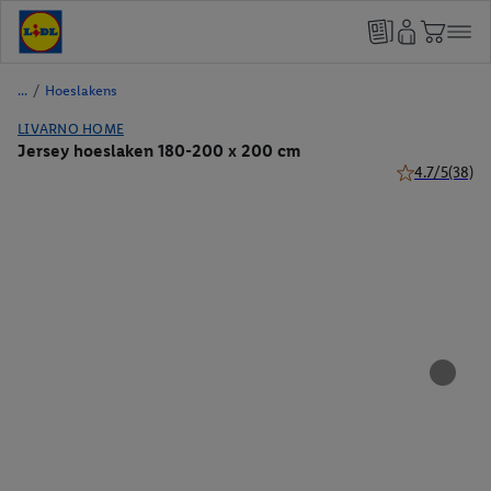
/
Hoeslakens
LIVARNO HOME
Jersey hoeslaken 180-200 x 200 cm
4.7/5
(38)
4.7 van 5 ster