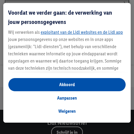
Voordat we verder gaan: de verwerking van
Details over productveiligheid
jouw persoonsgegevens
Wij verwerken als
exploitant van de Lidl websites en de Lidl app
jouw persoonsgegevens op onze websites en in onze apps
(gezamenlijk: "Lidl-diensten"), met behulp van verschillende
technieken waarmee informatie op jouw eindapparaat wordt
opgeslagen en waarmee wij daartoe toegang krijgen. Sommige
van deze technieken zijn technisch noodzakelijk, en sommige
technieken worden met jouw toestemming gebruikt voor het
Lidl Nieuwsbrief
opslaan van voorkeursinstellingen, het verzamelen en
Akkoord
analyseren van statistieken of voor het tonen van
Jouw voordelen bij ons als Lidl webshop klant
gepersonaliseerde reclame binnen en buiten de Lidl-diensten.
Aanpassen
Gratis retourneren
Veilig winkelen
30 dagen bedenktijd
Als je lid bent van het Lidl Plus-programma, dan worden
gegevens over jouw aankoopgedrag in de winkel ook voor de
Weigeren
hiervoor genoemde doeleinden verwerkt.
Lidl Nieuwsbrief
Als je hier toestemming geeft aan ons voor het personaliseren
van reclame en als je vervolgens een Lidl Plus-account
Schrijf je in