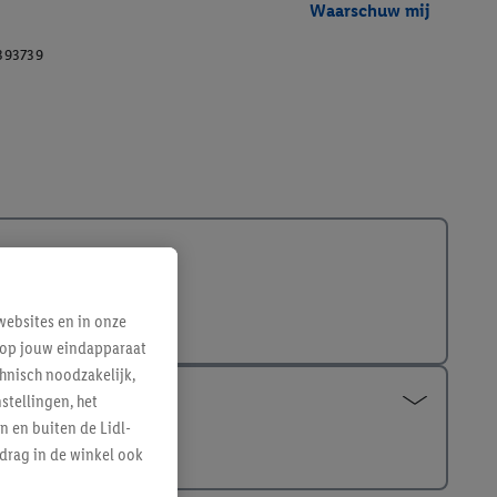
Waarschuw mij
393739
ebsites en in onze
e op jouw eindapparaat
hnisch noodzakelijk,
tellingen, het
n en buiten de Lidl-
drag in de winkel ook