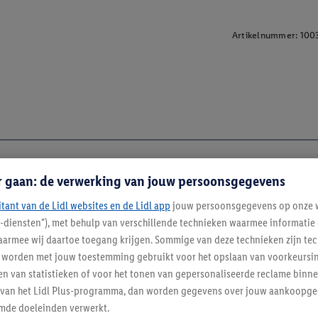
Artikelnummer:
100
r gaan: de verwerking van jouw persoonsgegevens
itant van de Lidl websites en de Lidl app
jouw persoonsgegevens op onze w
l-diensten"), met behulp van verschillende technieken waarmee informati
armee wij daartoe toegang krijgen. Sommige van deze technieken zijn tec
worden met jouw toestemming gebruikt voor het opslaan van voorkeursins
n van statistieken of voor het tonen van gepersonaliseerde reclame binne
ent van het Lidl Plus-programma, dan worden gegevens over jouw aankoopge
mde doeleinden verwerkt.