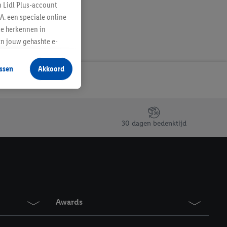
n Lidl Plus-account
A. een speciale online
te herkennen in
an jouw gehashte e-
aan jou zijn
ssen
Akkoord
r producten waarin je
 winkel te plaatsen
innen verschillende
 van jouw gehashte e-
30 dagen bedenktijd
an jou kunnen worden
erking.
en vergelijkbare
en. Meer informatie,
Awards
t moment in te
r
voor meer informatie