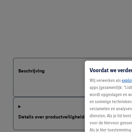
Voordat we verde
Beschrijving
Wij verwerken als
explo
apps (gezamenlijk: "Lid
wordt opgeslagen en wa
en sommige technieken 
verzamelen en analysere
diensten. Als je lid b
Details over productveiligheid
voor de hiervoor genoe
Als je hier toestemming