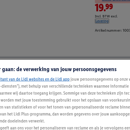
19.99
Incl. BTW excl.
Levering
Artikelnummer:
100
r gaan: de verwerking van jouw persoonsgegevens
itant van de Lidl websites en de Lidl app
jouw persoonsgegevens op onze w
l-diensten"), met behulp van verschillende technieken waarmee informati
armee wij daartoe toegang krijgen. Sommige van deze technieken zijn tec
worden met jouw toestemming gebruikt voor het opslaan van voorkeursins
n van statistieken of voor het tonen van gepersonaliseerde reclame binne
ent van het Lidl Plus-programma, dan worden gegevens over jouw aankoopge
mde doeleinden verwerkt.
 geeft aan ons voor het personaliseren van reclame en als je vervolgens ee