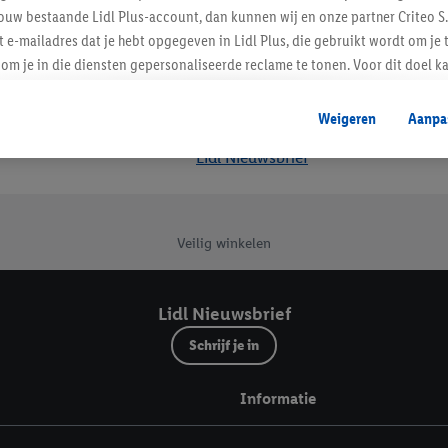
ouw bestaande Lidl Plus-account, dan kunnen wij en onze partner Criteo S.
t e-mailadres dat je hebt opgegeven in Lidl Plus, die gebruikt wordt om je 
om je in die diensten gepersonaliseerde reclame te tonen. Voor dit doel k
mengevoegd met andere identifiers of met identifiers die door Criteo S.A. 
Weigeren
Aanpa
mming geeft, dan kunnen retargeting advertenties worden weergegeven voo
Lidl Nieuwsbrief
etoond (bijvoorbeeld door het product in een winkelmandje van een online
. De retargeting advertenties kunnen op verschillende eindapparaten en b
ergegeven, als verschillende eindapparaten en Lidl-diensten, met behulp
ele andere identifiers of met identifiers waarover Criteo S.A. beschikt, a
Veilig winkelen
je aangeven met welke cookies en vergelijkbare technieken en met welke
e instemt. Verder kan je er meer informatie vinden over de gegevensverw
Lidl Nieuwsbrief
eren", kies je voor de optie dat er enkel technisch noodzakelijke cookies 
Schrijf je in
uikt.
ikken, stem je in met alle verwerkingen voor alle bovengenoemde doeleind
Informatie
agperiode van de gegevens en je recht om jouw toestemming op elk gewens
privacyverklaring
.
Je vindt de impressum voor de Lidl website hier.
Klik
hie