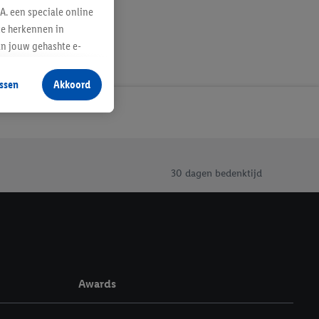
A. een speciale online
te herkennen in
an jouw gehashte e-
aan jou zijn
ssen
Akkoord
r producten waarin je
 winkel te plaatsen
innen verschillende
 van jouw gehashte e-
an jou kunnen worden
30 dagen bedenktijd
erking.
en vergelijkbare
en. Meer informatie,
Awards
t moment in te
r
voor meer informatie