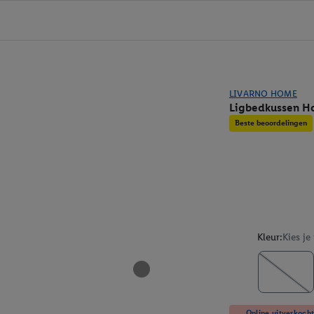
LIVARNO HOME
Ligbedkussen H
Beste beoordelingen
Kleur:
Kies je
Online uitverkocht