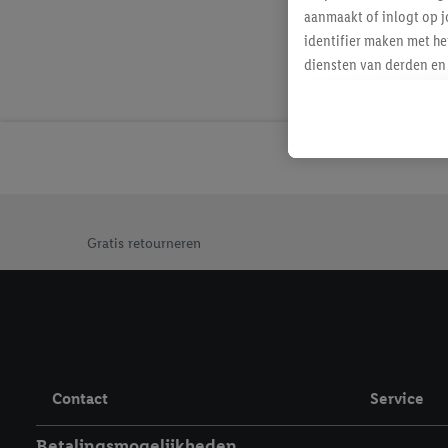
aanmaakt of inlogt op j
identifier maken met he
diensten van derden en 
mailadres ook worden sa
toegewezen.
Als je hiervoor toeste
eerder interesse hebt g
maar het niet te kopen)
Lidl-diensten worden we
Jouw voordelen bij ons als Lidl webshop klant
mailadres en met eventu
Gratis retourneren
toegewezen.
Onder "Aanpassen" kun 
verwerkingsdoeleinden j
Door te klikken op "Weig
technieken worden gebr
Door op "Akkoord" te kl
Contact
Service
inclusief over de opsl
trekken, vind je in onze
Betalingsmogelijkheden