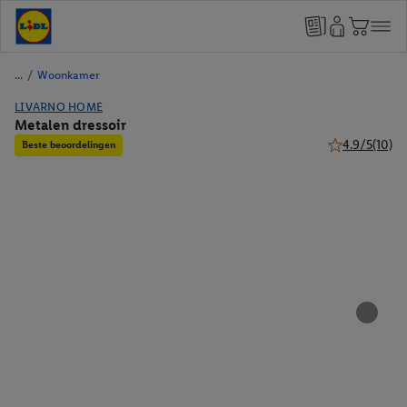
/
Woonkamer
LIVARNO HOME
Metalen dressoir
4.9/5
(10)
Beste beoordelingen
4.9 van 5 ster