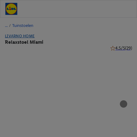
/
Tuinstoelen
LIVARNO HOME
Relaxstoel Miami
4.5/5
(29)
4.5 van 5 ster