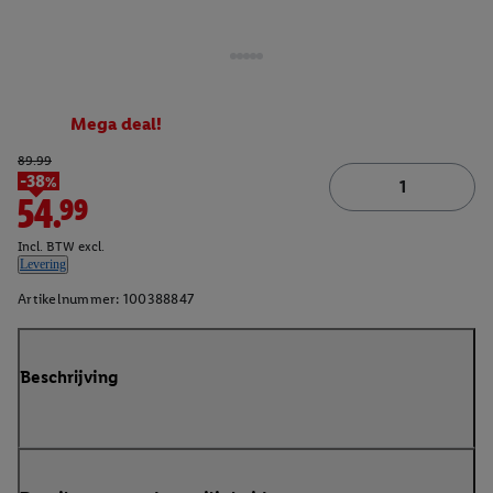
Mega deal!
89.99
-38%
54.99
Incl. BTW excl.
Levering
Artikelnummer:
100388847
Beschrijving