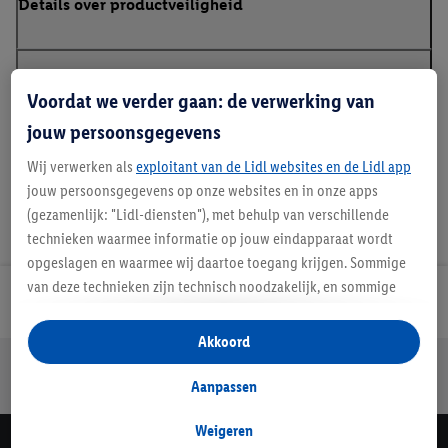
Details over productveiligheid
Handleidingen en downloads
Voordat we verder gaan: de verwerking van
jouw persoonsgegevens
Wij verwerken als
exploitant van de Lidl websites en de Lidl app
jouw persoonsgegevens op onze websites en in onze apps
(gezamenlijk: "Lidl-diensten"), met behulp van verschillende
technieken waarmee informatie op jouw eindapparaat wordt
opgeslagen en waarmee wij daartoe toegang krijgen. Sommige
van deze technieken zijn technisch noodzakelijk, en sommige
Lidl Nieuwsbrief
technieken worden met jouw toestemming gebruikt voor het
opslaan van voorkeursinstellingen, het verzamelen en
Akkoord
analyseren van statistieken of voor het tonen van
Jouw voordelen bij ons als Lidl webshop klant
gepersonaliseerde reclame binnen en buiten de Lidl-diensten.
Aanpassen
Gratis retourneren
Veilig winkelen
30 dagen bedenktijd
Als je lid bent van het Lidl Plus-programma, dan worden
gegevens over jouw aankoopgedrag in de winkel ook voor de
Weigeren