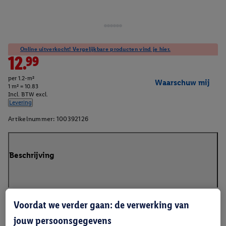
Online uitverkocht! Vergelijkbare producten vind je hier.
12.99
per 1.2-m²
Waarschuw mij
1 m² = 10.83
Incl. BTW excl.
Levering
Artikelnummer:
100392126
Beschrijving
Voordat we verder gaan: de verwerking van
jouw persoonsgegevens