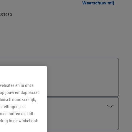
Waarschuw mij
393930
ebsites en in onze
e op jouw eindapparaat
hnisch noodzakelijk,
tellingen, het
n en buiten de Lidl-
drag in de winkel ook