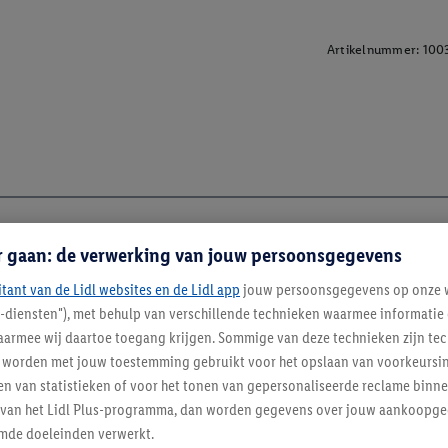
Artikelnummer:
100
r gaan: de verwerking van jouw persoonsgegevens
itant van de Lidl websites en de Lidl app
jouw persoonsgegevens op onze w
l-diensten"), met behulp van verschillende technieken waarmee informati
armee wij daartoe toegang krijgen. Sommige van deze technieken zijn tec
worden met jouw toestemming gebruikt voor het opslaan van voorkeursins
n van statistieken of voor het tonen van gepersonaliseerde reclame binne
ent van het Lidl Plus-programma, dan worden gegevens over jouw aankoopge
mde doeleinden verwerkt.