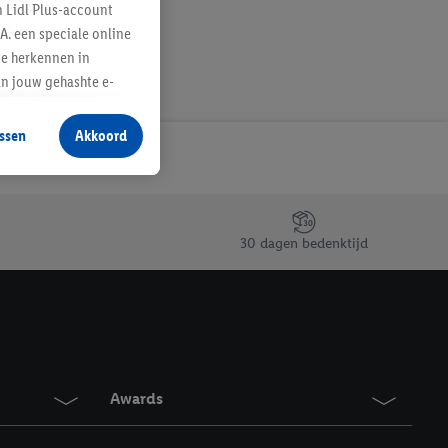
n Lidl Plus-account
A. een speciale online
te herkennen in
an jouw gehashte e-
aan jou zijn
ssen
Akkoord
r producten waarin je
 winkel te plaatsen
innen verschillende
 van jouw gehashte e-
30 dagen bedenktijd
an jou kunnen worden
erking.
en vergelijkbare
en. Meer informatie,
Awards
t moment in te
r
voor meer informatie