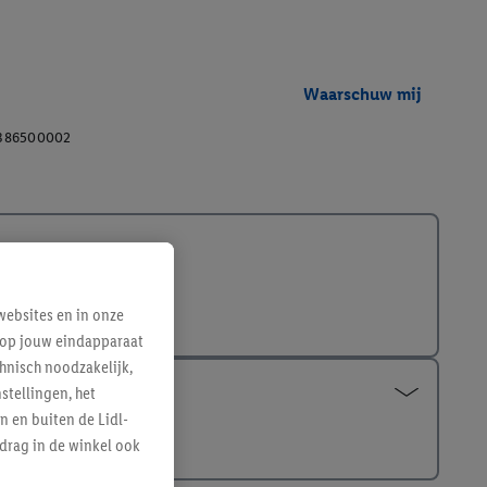
Waarschuw mij
386500002
ebsites en in onze
e op jouw eindapparaat
hnisch noodzakelijk,
tellingen, het
n en buiten de Lidl-
drag in de winkel ook