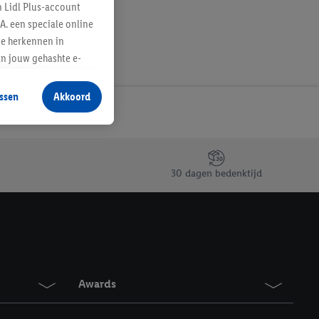
n Lidl Plus-account
A. een speciale online
te herkennen in
an jouw gehashte e-
aan jou zijn
ssen
Akkoord
r producten waarin je
 winkel te plaatsen
innen verschillende
 van jouw gehashte e-
30 dagen bedenktijd
an jou kunnen worden
erking.
en vergelijkbare
en. Meer informatie,
Awards
t moment in te
r
voor meer informatie