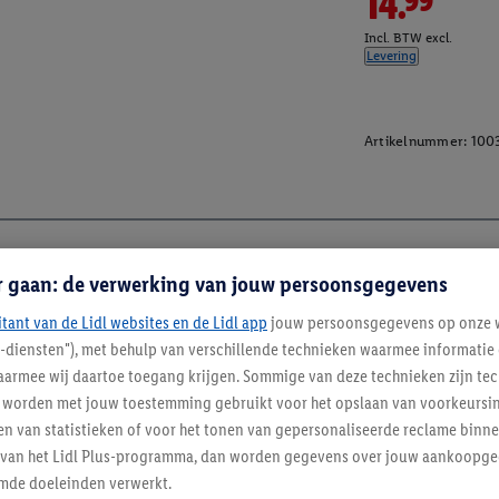
14.99
Incl. BTW excl.
Levering
Artikelnummer:
100
r gaan: de verwerking van jouw persoonsgegevens
itant van de Lidl websites en de Lidl app
jouw persoonsgegevens op onze w
l-diensten"), met behulp van verschillende technieken waarmee informati
armee wij daartoe toegang krijgen. Sommige van deze technieken zijn tec
worden met jouw toestemming gebruikt voor het opslaan van voorkeursins
n van statistieken of voor het tonen van gepersonaliseerde reclame binne
ent van het Lidl Plus-programma, dan worden gegevens over jouw aankoopge
mde doeleinden verwerkt.