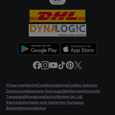
met eventuele andere identifiers of met identifiers waarover
Criteo S.A. beschikt, aan jou kunnen worden toegewezen.
Onder "Aanpassen" kun je aangeven met welke cookies en
vergelijkbare technieken en met welke verwerkingsdoeleinden
je instemt. Verder kan je er meer informatie vinden over de
gegevensverwerking.
Door te klikken op "Weigeren", kies je voor de optie dat er enkel
technisch noodzakelijke cookies en vergelijkbare technieken
worden gebruikt.
Door op "Akkoord" te klikken, stem je in met alle verwerkingen
voor alle bovengenoemde doeleinden. Meer informatie,
inclusief over de opslagperiode van de gegevens en je recht om
jouw toestemming op elk gewenst moment in te trekken, vind je
Juridische koppelingen
in onze
privacyverklaring
.
Je vindt de impressum voor de Lidl
Privacyverklaring
Cookieverklaring
Cookies beheren
website hier.
Klik
hier
voor meer informatie over de cookies die
Impressum
Algemene Voorwaarden
Herroepingsrecht
wij inzetten.
Toegankelijkheidsverklaring
Werken bij Lidl
Klanteninformatie over batterijen Europese
Batterijenverordening