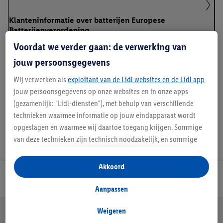
Klanteninformatie over batterijen Europese
Batterijenverordening
Voordat we verder gaan: de verwerking van
jouw persoonsgegevens
Handleidingen en downloads
Wij verwerken als
exploitant van de Lidl websites en de Lidl app
jouw persoonsgegevens op onze websites en in onze apps
(gezamenlijk: "Lidl-diensten"), met behulp van verschillende
technieken waarmee informatie op jouw eindapparaat wordt
opgeslagen en waarmee wij daartoe toegang krijgen. Sommige
van deze technieken zijn technisch noodzakelijk, en sommige
technieken worden met jouw toestemming gebruikt voor het
opslaan van voorkeursinstellingen, het verzamelen en
Akkoord
analyseren van statistieken of voor het tonen van
Lidl Nieuwsbrief
gepersonaliseerde reclame binnen en buiten de Lidl-diensten.
Aanpassen
Als je lid bent van het Lidl Plus-programma, dan worden
Jouw voordelen bij ons als Lidl webshop klant
gegevens over jouw aankoopgedrag in de winkel ook voor de
Weigeren
Gratis retourneren
Veilig winkelen
30 dagen bedenktijd
hiervoor genoemde doeleinden verwerkt.