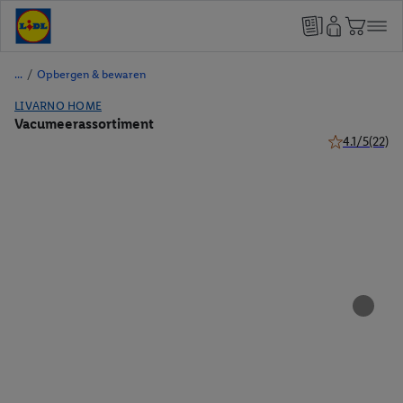
/
Opbergen & bewaren
LIVARNO HOME
Vacumeerassortiment
4.1/5
(22)
4.1 van 5 ster