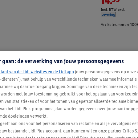
14.99
Incl. BTW excl.
Levering
Artikelnummer:
100
r gaan: de verwerking van jouw persoonsgegevens
itant van de Lidl websites en de Lidl app
jouw persoonsgegevens op onze w
l-diensten"), met behulp van verschillende technieken waarmee informati
armee wij daartoe toegang krijgen. Sommige van deze technieken zijn tec
worden met jouw toestemming gebruikt voor het opslaan van voorkeursins
n van statistieken of voor het tonen van gepersonaliseerde reclame binne
ent van het Lidl Plus-programma, dan worden gegevens over jouw aankoopge
mde doeleinden verwerkt.
 geeft aan ons voor het personaliseren van reclame en als je vervolgens ee
ouw bestaande Lidl Plus-account, dan kunnen wij en onze partner Criteo S.