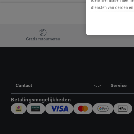
identifier maken met he
diensten van derden en 
mailadres ook worden sa
toegewezen.
Als je hiervoor toeste
Jouw voordelen bij ons als Lidl webshop klant
eerder interesse hebt g
Gratis retourneren
maar het niet te kopen)
Lidl-diensten worden we
mailadres en met eventu
toegewezen.
Onder "Aanpassen" kun 
verwerkingsdoeleinden j
Contact
Service
Door te klikken op "Weig
technieken worden gebr
Betalingsmogelijkheden
Door op "Akkoord" te kl
inclusief over de opsl
trekken, vind je in onze
over de cookies die wij 