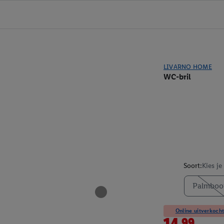
LIVARNO HOME
WC-bril
Soort:
Kies je
Palmbo
Online uitverkocht