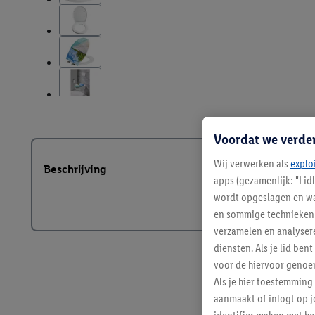
Voordat we verde
Wij verwerken als
explo
Beschrijving
apps (gezamenlijk: "Lid
wordt opgeslagen en wa
en sommige technieken 
verzamelen en analysere
diensten. Als je lid b
voor de hiervoor genoe
Als je hier toestemming
aanmaakt of inlogt op j