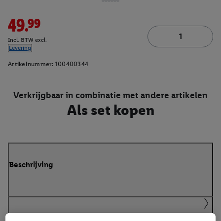
49.99
Incl. BTW excl.
Levering
Artikelnummer:
100400344
Verkrijgbaar in combinatie met andere artikelen
Als set kopen
Beschrijving
Handleidingen en downloads