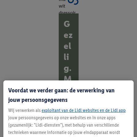
G
ez
el
li
g.
M
o
Voordat we verder gaan: de verwerking van
oi.
jouw persoonsgegevens
V
Wij verwerken als
exploitant van de Lidl websites en de Lidl app
jouw persoonsgegevens op onze websites en in onze apps
an
(gezamenlijk: "Lidl-diensten"), met behulp van verschillende
jo
technieken waarmee informatie op jouw eindapparaat wordt