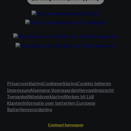
voor alle bovengenoemde doeleinden. Meer informatie,
inclusief over de opslagperiode van de gegevens en je recht om
jouw toestemming op elk gewenst moment in te trekken, vind je
in onze
privacyverklaring
.
Je vindt de impressum voor de Lidl
website hier.
Klik
hier
voor meer informatie over de cookies die
wij inzetten.
Juridische koppelingen
Privacyverklaring
Cookieverklaring
Cookies beheren
Impressum
Algemene Voorwaarden
Herroepingsrecht
Toegankelijkheidsverklaring
Werken bij Lidl
Klanteninformatie over batterijen Europese
Batterijenverordening
Contract herroepen