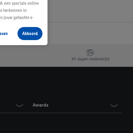
A. een speciale online
te herkennen in
an jouw gehashte e-
aan jou zijn
ssen
Akkoord
r producten waarin je
 winkel te plaatsen
innen verschillende
30 dagen bedenktijd
 van jouw gehashte e-
an jou kunnen worden
erking.
en vergelijkbare
Awards
en. Meer informatie,
t moment in te
r
voor meer informatie