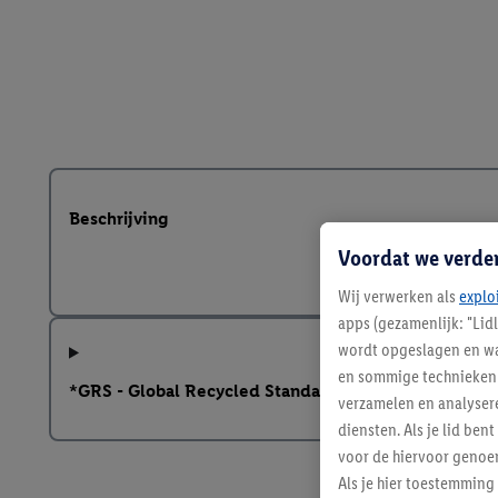
Beschrijving
Voordat we verde
Wij verwerken als
explo
apps (gezamenlijk: "Lid
wordt opgeslagen en wa
en sommige technieken 
*GRS - Global Recycled Standard
verzamelen en analysere
diensten. Als je lid b
voor de hiervoor genoe
Als je hier toestemming