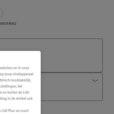
400759002
ebsites en in onze
e op jouw eindapparaat
hnisch noodzakelijk,
tellingen, het
n en buiten de Lidl-
drag in de winkel ook
n Lidl Plus-account