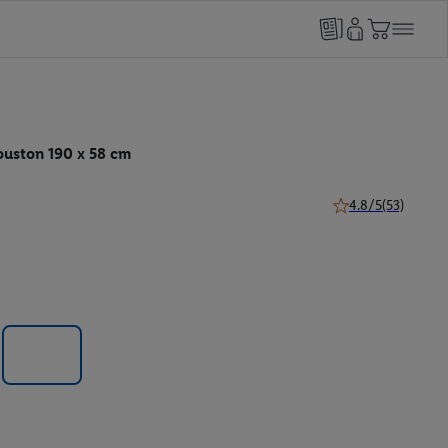
uston 190 x 58 cm
4.8/5
(53)
4.8 van 5 sterren (