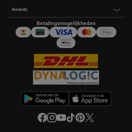
derden en om je in die diensten gepersonaliseerde reclame te
Awards
tonen. Voor dit doel kan jouw gehashte e-mailadres ook worden
samengevoegd met andere identifiers of met identifiers die
Betalingsmogelijkheden
door Criteo S.A. aan jou zijn toegewezen.
Als je hiervoor toestemming geeft, dan kunnen retargeting
advertenties worden weergegeven voor producten waarin je
eerder interesse hebt getoond (bijvoorbeeld door het product
in een winkelmandje van een online winkel te plaatsen maar het
niet te kopen). De retargeting advertenties kunnen op
verschillende eindapparaten en binnen verschillende Lidl-
diensten worden weergegeven, als verschillende eindapparaten
en Lidl-diensten, met behulp van jouw gehashte e-mailadres en
met eventuele andere identifiers of met identifiers waarover
Criteo S.A. beschikt, aan jou kunnen worden toegewezen.
Onder "Aanpassen" kun je aangeven met welke cookies en
vergelijkbare technieken en met welke verwerkingsdoeleinden
je instemt. Verder kan je er meer informatie vinden over de
gegevensverwerking.
Door te klikken op "Weigeren", kies je voor de optie dat er enkel