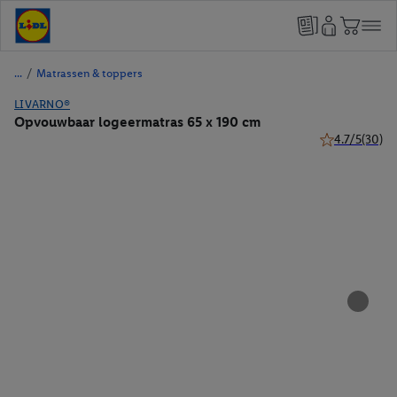
/
Matrassen & toppers
LIVARNO®
Opvouwbaar logeermatras 65 x 190 cm
4.7/5
(30)
4.7 van 5 ster