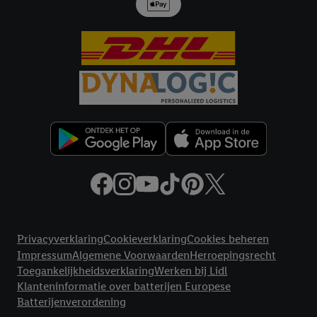
met eventuele andere identifiers of met identifiers waarover
Criteo S.A. beschikt, aan jou kunnen worden toegewezen.
Onder "Aanpassen" kun je aangeven met welke cookies en
vergelijkbare technieken en met welke verwerkingsdoeleinden
je instemt. Verder kan je er meer informatie vinden over de
gegevensverwerking.
Door te klikken op "Weigeren", kies je voor de optie dat er enkel
technisch noodzakelijke cookies en vergelijkbare technieken
worden gebruikt.
Door op "Akkoord" te klikken, stem je in met alle verwerkingen
voor alle bovengenoemde doeleinden. Meer informatie,
inclusief over de opslagperiode van de gegevens en je recht om
jouw toestemming op elk gewenst moment in te trekken, vind je
Juridische koppelingen
in onze
privacyverklaring
.
Je vindt de impressum voor de Lidl
Privacyverklaring
Cookieverklaring
Cookies beheren
website hier.
Klik
hier
voor meer informatie over de cookies die
Impressum
Algemene Voorwaarden
Herroepingsrecht
wij inzetten.
Toegankelijkheidsverklaring
Werken bij Lidl
Klanteninformatie over batterijen Europese
Batterijenverordening