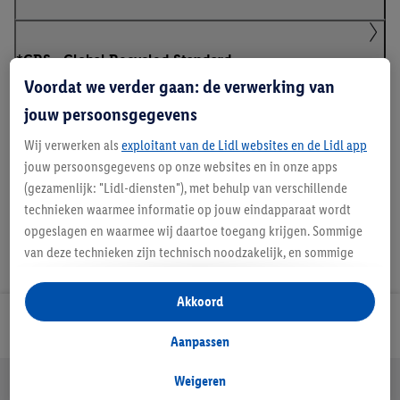
*GRS - Global Recycled Standard
Voordat we verder gaan: de verwerking van
jouw persoonsgegevens
Handleidingen en downloads
Wij verwerken als
exploitant van de Lidl websites en de Lidl app
jouw persoonsgegevens op onze websites en in onze apps
(gezamenlijk: "Lidl-diensten"), met behulp van verschillende
technieken waarmee informatie op jouw eindapparaat wordt
opgeslagen en waarmee wij daartoe toegang krijgen. Sommige
van deze technieken zijn technisch noodzakelijk, en sommige
technieken worden met jouw toestemming gebruikt voor het
opslaan van voorkeursinstellingen, het verzamelen en
Akkoord
analyseren van statistieken of voor het tonen van
Lidl Nieuwsbrief
gepersonaliseerde reclame binnen en buiten de Lidl-diensten.
Aanpassen
Als je lid bent van het Lidl Plus-programma, dan worden
gegevens over jouw aankoopgedrag in de winkel ook voor de
Weigeren
Jouw voordelen bij ons als Lidl webshop klant