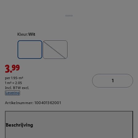
Kleur:
Wit
3.99
per 1.95-m²
1 m² = 2.05
Incl. BTW excl.
Levering
Artikelnummer:
100401362001
Beschrijving