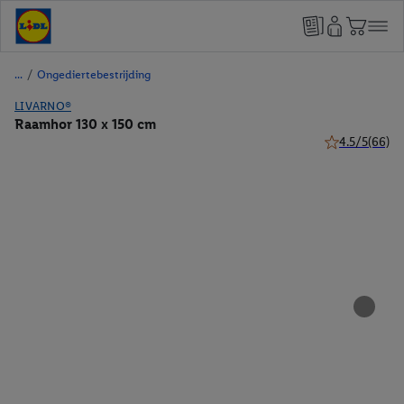
/
Ongediertebestrijding
LIVARNO®
Raamhor 130 x 150 cm
4.5/5
(66)
4.5 van 5 ster