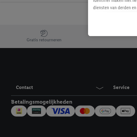
identifier maken met he
diensten van derden en 
mailadres ook worden sa
toegewezen.
Als je hiervoor toeste
Jouw voordelen bij ons als Lidl webshop klant
eerder interesse hebt g
Gratis retourneren
maar het niet te kopen)
Lidl-diensten worden we
mailadres en met eventu
toegewezen.
Onder "Aanpassen" kun 
verwerkingsdoeleinden j
Contact
Service
Door te klikken op "Weig
technieken worden gebr
Betalingsmogelijkheden
Door op "Akkoord" te kl
inclusief over de opsl
trekken, vind je in onze
over de cookies die wij 