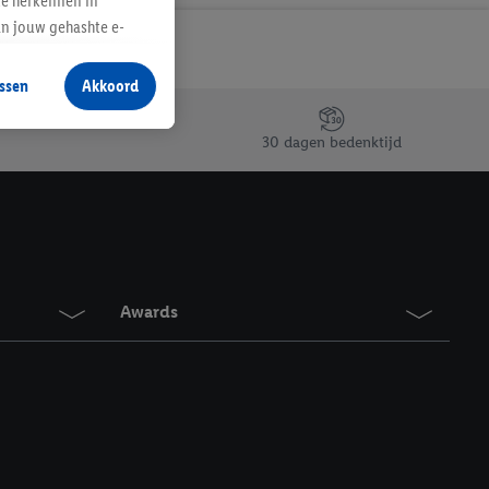
te herkennen in
an jouw gehashte e-
aan jou zijn
ssen
Akkoord
r producten waarin je
 winkel te plaatsen
30 dagen bedenktijd
innen verschillende
 van jouw gehashte e-
an jou kunnen worden
erking.
Awards
en vergelijkbare
en. Meer informatie,
t moment in te
r
voor meer informatie