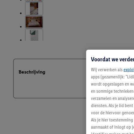
Voordat we verde
Wij verwerken als
explo
Beschrijving
apps (gezamenlijk: "Lid
wordt opgeslagen en wa
en sommige technieken 
verzamelen en analysere
diensten. Als je lid b
voor de hiervoor genoe
Als je hier toestemming
aanmaakt of inlogt op j