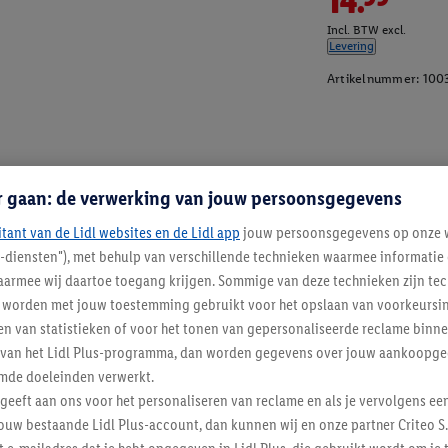
Incl. BTW excl.
Levering
Artikelnummer:
100
r gaan: de verwerking van jouw persoonsgegevens
itant van de Lidl websites en de Lidl app
jouw persoonsgegevens op onze w
l-diensten"), met behulp van verschillende technieken waarmee informati
armee wij daartoe toegang krijgen. Sommige van deze technieken zijn tec
worden met jouw toestemming gebruikt voor het opslaan van voorkeursins
n van statistieken of voor het tonen van gepersonaliseerde reclame binne
ent van het Lidl Plus-programma, dan worden gegevens over jouw aankoopge
mde doeleinden verwerkt.
 geeft aan ons voor het personaliseren van reclame en als je vervolgens ee
ouw bestaande Lidl Plus-account, dan kunnen wij en onze partner Criteo S.