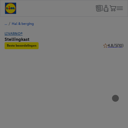
/
Hal & berging
LIVARNO®
Stellingkast
4.8/5
(10)
Beste beoordelingen
4.8 van 5 ster