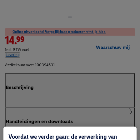
Online uitverkocht! Vergelijkbare producten vind je hier.
14.99
Waarschuw mij
Incl. BTW excl.
Levering
Artikelnummer:
100394631
Beschrijving
Handleidingen en downloads
Voordat we verder gaan: de verwerking van