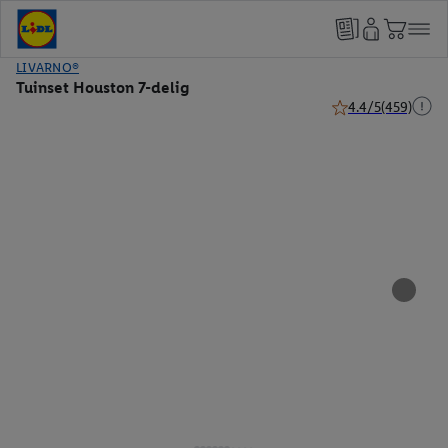
LIVARNO®
Tuinset Houston 7-delig
4.4/5
(459)
4.4 van 5 sterren (