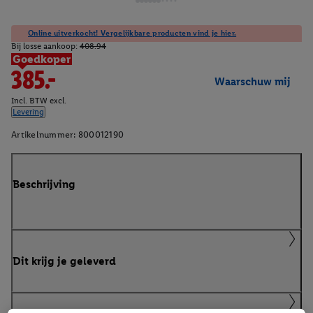
Online uitverkocht! Vergelijkbare producten vind je hier.
Bij losse aankoop:
408.94
Goedkoper
385.-
Waarschuw mij
Incl. BTW excl.
Levering
Artikelnummer:
800012190
Beschrijving
Dit krijg je geleverd