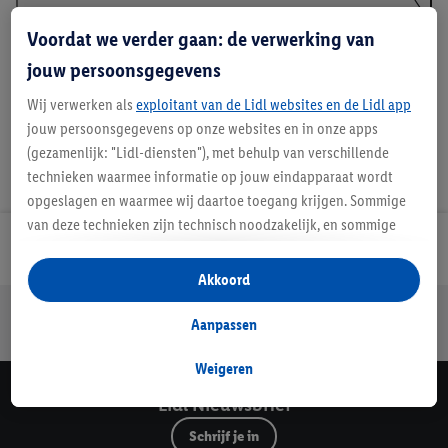
Voordat we verder gaan: de verwerking van
Handleidingen en downloads
jouw persoonsgegevens
Wij verwerken als
exploitant van de Lidl websites en de Lidl app
jouw persoonsgegevens op onze websites en in onze apps
(gezamenlijk: "Lidl-diensten"), met behulp van verschillende
technieken waarmee informatie op jouw eindapparaat wordt
opgeslagen en waarmee wij daartoe toegang krijgen. Sommige
van deze technieken zijn technisch noodzakelijk, en sommige
technieken worden met jouw toestemming gebruikt voor het
Lidl Nieuwsbrief
opslaan van voorkeursinstellingen, het verzamelen en
Akkoord
analyseren van statistieken of voor het tonen van
Jouw voordelen bij ons als Lidl webshop klant
gepersonaliseerde reclame binnen en buiten de Lidl-diensten.
Aanpassen
Gratis retourneren
Veilig winkelen
30 dagen bedenktijd
Als je lid bent van het Lidl Plus-programma, dan worden
gegevens over jouw aankoopgedrag in de winkel ook voor de
Weigeren
hiervoor genoemde doeleinden verwerkt.
Lidl Nieuwsbrief
Als je hier toestemming geeft aan ons voor het personaliseren
Schrijf je in
van reclame en als je vervolgens een Lidl Plus-account