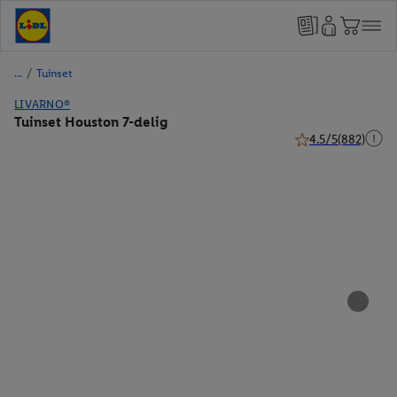
/
Tuinset
LIVARNO®
Tuinset Houston 7-delig
4.5/5
(882)
4.5 van 5 sterren (