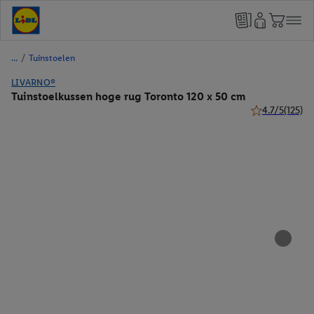
/
Tuinstoelen
LIVARNO®
Tuinstoelkussen hoge rug Toronto 120 x 50 cm
4.7/5
(125)
4.7 van 5 sterr