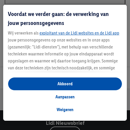
Voordat we verder gaan: de verwerking van
*GRS - Global Recycled Standard
jouw persoonsgegevens
Wij verwerken als
exploitant van de Lidl websites en de Lidl app
jouw persoonsgegevens op onze websites en in onze apps
(gezamenlijk: "Lidl-diensten"), met behulp van verschillende
technieken waarmee informatie op jouw eindapparaat wordt
opgeslagen en waarmee wij daartoe toegang krijgen. Sommige
van deze technieken zijn technisch noodzakelijk, en sommige
technieken worden met jouw toestemming gebruikt voor het
Lidl Nieuwsbrief
opslaan van voorkeursinstellingen, het verzamelen en
Akkoord
analyseren van statistieken of voor het tonen van
Jouw voordelen bij ons als Lidl webshop klant
gepersonaliseerde reclame binnen en buiten de Lidl-diensten.
Aanpassen
Als je lid bent van het Lidl Plus-programma, dan worden
Gratis retourneren
Veilig winkelen
30 dagen bedenktijd
gegevens over jouw aankoopgedrag in de winkel ook voor de
Weigeren
hiervoor genoemde doeleinden verwerkt.
Lidl Nieuwsbrief
Als je hier toestemming geeft aan ons voor het personaliseren