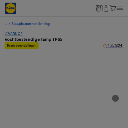
/
Slaapkamer verlichting
LIVARNO®
Vochtbestendige lamp IP65
4.8/5
(24)
Beste beoordelingen
4.8 van 5 sterr