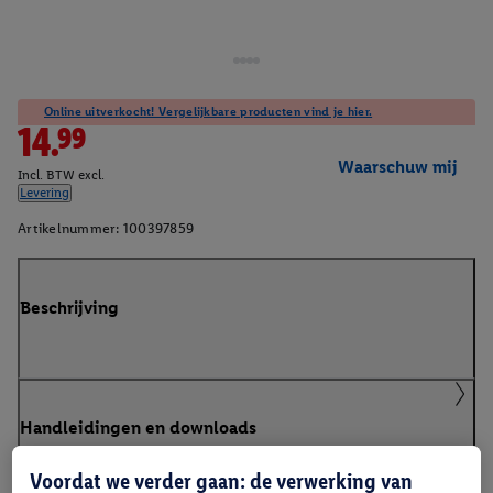
Online uitverkocht! Vergelijkbare producten vind je hier.
14.99
Waarschuw mij
Incl. BTW excl.
Levering
Artikelnummer:
100397859
Beschrijving
Handleidingen en downloads
Voordat we verder gaan: de verwerking van