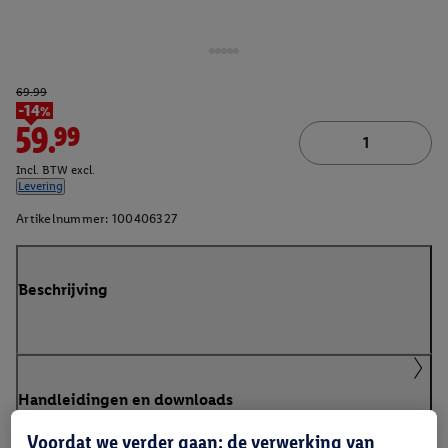
69.99
-14%
59.99
Incl. BTW excl.
Levering
Artikelnummer:
100406327
Beschrijving
Handleidingen en downloads
Voordat we verder gaan: de verwerking van