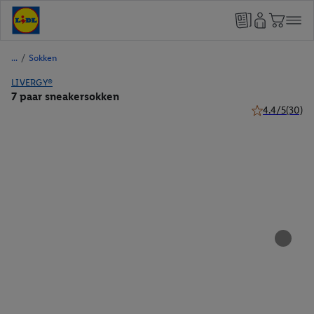
/
Sokken
LIVERGY®
7 paar sneakersokken
4.4/5
(30)
4.4 van 5 sterr