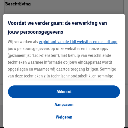
Beschrijving
Voordat we verder gaan: de verwerking van
jouw persoonsgegevens
Details over productveiligheid
Wij verwerken als
exploitant van de Lidl websites en de Lidl app
jouw persoonsgegevens op onze websites en in onze apps
(gezamenlijk: "Lidl-diensten"), met behulp van verschillende
technieken waarmee informatie op jouw eindapparaat wordt
opgeslagen en waarmee wij daartoe toegang krijgen. Sommige
van deze technieken zijn technisch noodzakelijk, en sommige
technieken worden met jouw toestemming gebruikt voor het
opslaan van voorkeursinstellingen, het verzamelen en
Akkoord
Lidl Nieuwsbrief
analyseren van statistieken of voor het tonen van
gepersonaliseerde reclame binnen en buiten de Lidl-diensten.
Aanpassen
Als je lid bent van het Lidl Plus-programma, dan worden
Jouw voordelen bij ons als Lidl webshop klant
gegevens over jouw aankoopgedrag in de winkel ook voor de
Weigeren
Gratis retourneren
Veilig winkelen
30 dagen bedenktijd
hiervoor genoemde doeleinden verwerkt.