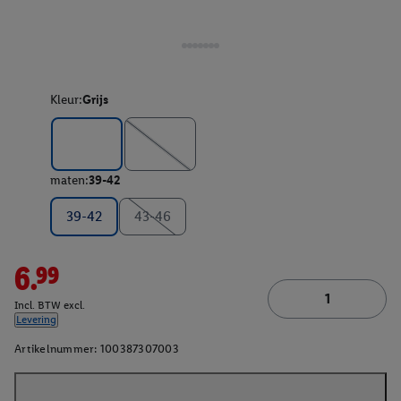
Kleur:
Grijs
maten:
39-42
39-42
43-46
6.99
Incl. BTW excl.
Levering
Artikelnummer:
100387307003