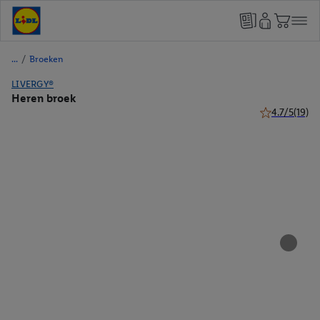
/
Broeken
LIVERGY®
Heren broek
4.7/5
(19)
4.7 van 5 ster