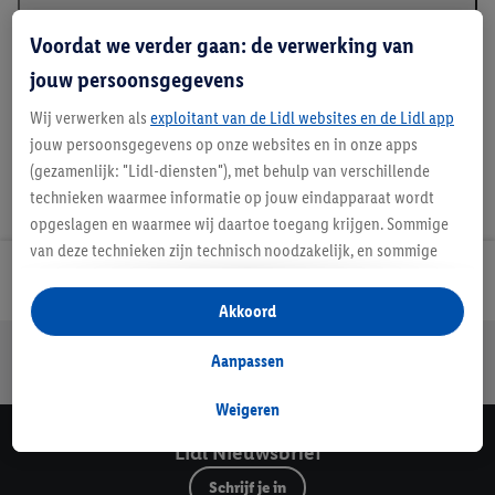
Beschrijving
Voordat we verder gaan: de verwerking van
jouw persoonsgegevens
Wij verwerken als
exploitant van de Lidl websites en de Lidl app
jouw persoonsgegevens op onze websites en in onze apps
(gezamenlijk: "Lidl-diensten"), met behulp van verschillende
technieken waarmee informatie op jouw eindapparaat wordt
opgeslagen en waarmee wij daartoe toegang krijgen. Sommige
van deze technieken zijn technisch noodzakelijk, en sommige
technieken worden met jouw toestemming gebruikt voor het
Lidl Nieuwsbrief
opslaan van voorkeursinstellingen, het verzamelen en
Akkoord
analyseren van statistieken of voor het tonen van
Jouw voordelen bij ons als Lidl webshop klant
gepersonaliseerde reclame binnen en buiten de Lidl-diensten.
Aanpassen
Gratis retourneren
Veilig winkelen
30 dagen bedenktijd
Als je lid bent van het Lidl Plus-programma, dan worden
gegevens over jouw aankoopgedrag in de winkel ook voor de
Weigeren
hiervoor genoemde doeleinden verwerkt.
Lidl Nieuwsbrief
Als je hier toestemming geeft aan ons voor het personaliseren
Schrijf je in
van reclame en als je vervolgens een Lidl Plus-account