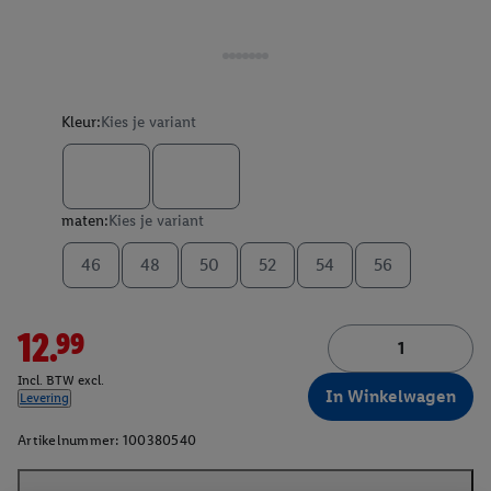
Kleur:
Kies je variant
maten:
Kies je variant
46
48
50
52
54
56
12.99
Incl. BTW excl.
In Winkelwagen
Levering
Artikelnummer:
100380540