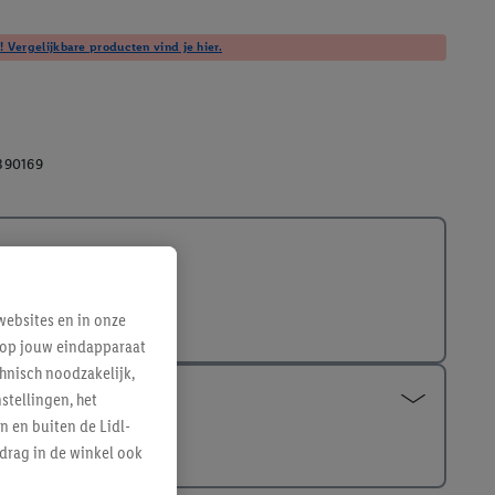
! Vergelijkbare producten vind je hier.
390169
ebsites en in onze
e op jouw eindapparaat
hnisch noodzakelijk,
tellingen, het
n en buiten de Lidl-
drag in de winkel ook