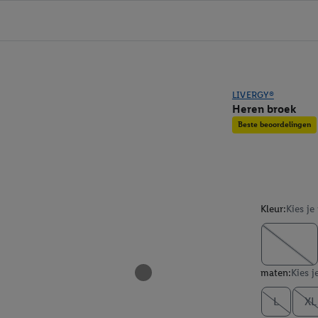
LIVERGY®
Heren broek
Beste beoordelingen
Kleur:
Kies je
maten:
Kies j
L
XL