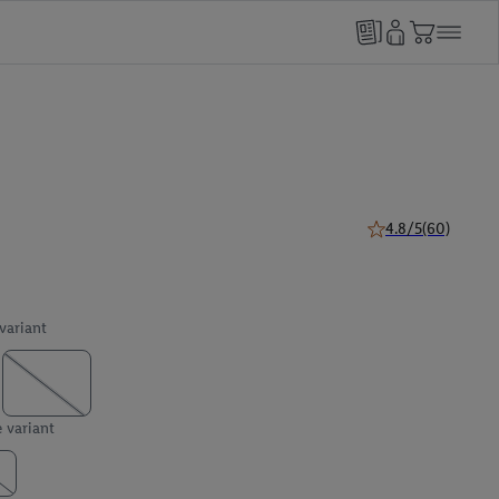
4.8/5
(60)
4.8 van 5 sterren (
 variant
e variant