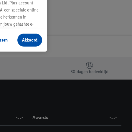
n Lidl Plus-account
A. een speciale online
te herkennen in
an jouw gehashte e-
aan jou zijn
ssen
Akkoord
r producten waarin je
 winkel te plaatsen
innen verschillende
 van jouw gehashte e-
30 dagen bedenktijd
an jou kunnen worden
erking.
en vergelijkbare
en. Meer informatie,
Awards
t moment in te
r
voor meer informatie