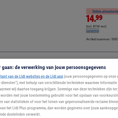
Online uitverkocht
14.99
Incl. BTW excl.
Levering
Artikelnummer:
100
r gaan: de verwerking van jouw persoonsgegevens
itant van de Lidl websites en de Lidl app
jouw persoonsgegevens op onze w
l-diensten"), met behulp van verschillende technieken waarmee informati
armee wij daartoe toegang krijgen. Sommige van deze technieken zijn tec
worden met jouw toestemming gebruikt voor het opslaan van voorkeursins
n van statistieken of voor het tonen van gepersonaliseerde reclame binne
ent van het Lidl Plus-programma, dan worden gegevens over jouw aankoopge
mde doeleinden verwerkt.