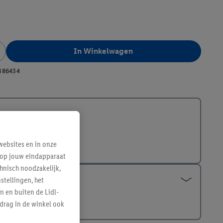
In Winkelwagen
386434
ebsites en in onze
e op jouw eindapparaat
hnisch noodzakelijk,
tellingen, het
n en buiten de Lidl-
drag in de winkel ook