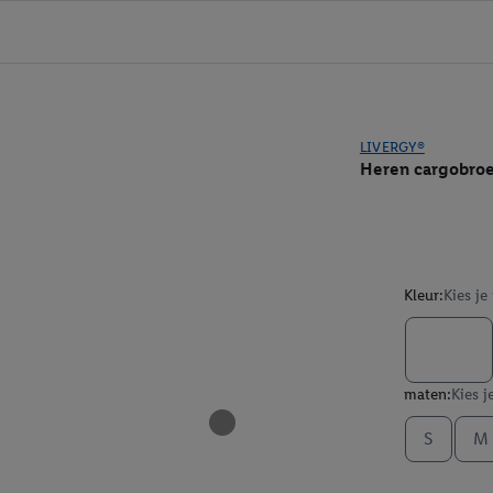
LIVERGY®
Heren cargobro
Kleur:
Kies je
maten:
Kies j
S
M