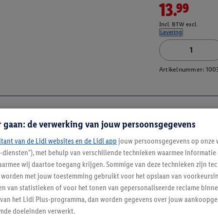
13.99
Incl. BTW excl.
Levering
Artikelnummer:
100
r gaan: de verwerking van jouw persoonsgegevens
itant van de Lidl websites en de Lidl app
jouw persoonsgegevens op onze w
l-diensten"), met behulp van verschillende technieken waarmee informati
armee wij daartoe toegang krijgen. Sommige van deze technieken zijn tec
worden met jouw toestemming gebruikt voor het opslaan van voorkeursins
n van statistieken of voor het tonen van gepersonaliseerde reclame binne
ent van het Lidl Plus-programma, dan worden gegevens over jouw aankoopge
mde doeleinden verwerkt.