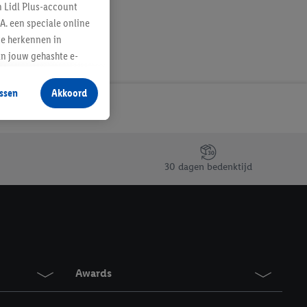
n Lidl Plus-account
A. een speciale online
te herkennen in
an jouw gehashte e-
aan jou zijn
ssen
Akkoord
r producten waarin je
 winkel te plaatsen
innen verschillende
 van jouw gehashte e-
30 dagen bedenktijd
an jou kunnen worden
erking.
en vergelijkbare
en. Meer informatie,
Awards
t moment in te
r
voor meer informatie