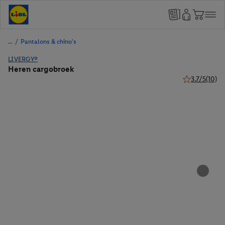
/
Pantalons & chino's
LIVERGY®
Heren cargobroek
3.7/5
(10)
3.7 van 5 ster