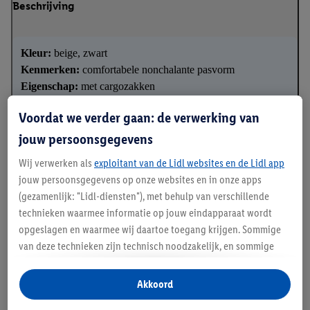
Beschrijving
Kleur:
beige, zwart
Kenmerken:
comfortabele nonchalante pasvorm
Eigenschap:
met cargozakken
✓
Elastische tailleband en zijzakken
Voordat we verder gaan: de verwerking van
✓
Optimale pasvorm dankzij het elastaan LYCRA®
jouw persoonsgegevens
✓
Aangenaam draagcomfort door hoog katoenaandeel
Wij verwerken als
exploitant van de Lidl websites en de Lidl app
jouw persoonsgegevens op onze websites en in onze apps
(gezamenlijk: "Lidl-diensten"), met behulp van verschillende
Details over productveiligheid
technieken waarmee informatie op jouw eindapparaat wordt
opgeslagen en waarmee wij daartoe toegang krijgen. Sommige
van deze technieken zijn technisch noodzakelijk, en sommige
technieken worden met jouw toestemming gebruikt voor het
opslaan van voorkeursinstellingen, het verzamelen en
Akkoord
analyseren van statistieken of voor het tonen van