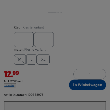
Kleur:
Kies je variant
maten:
Kies je variant
M
L
XL
12.99
Incl. BTW excl.
In Winkelwagen
Levering
Artikelnummer:
100388976