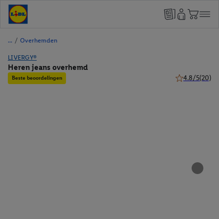
/
Overhemden
LIVERGY®
Heren jeans overhemd
4.8/5
(20)
Beste beoordelingen
4.8 van 5 sterr