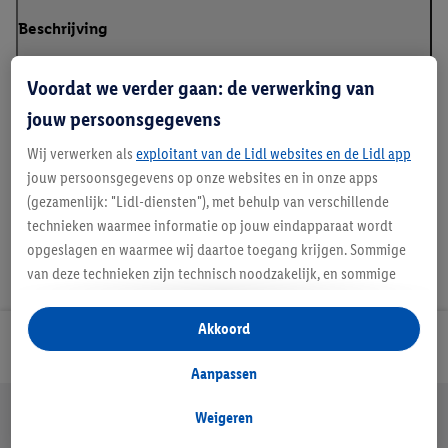
Beschrijving
Voordat we verder gaan: de verwerking van
jouw persoonsgegevens
Details over productveiligheid
Wij verwerken als
exploitant van de Lidl websites en de Lidl app
jouw persoonsgegevens op onze websites en in onze apps
(gezamenlijk: "Lidl-diensten"), met behulp van verschillende
technieken waarmee informatie op jouw eindapparaat wordt
opgeslagen en waarmee wij daartoe toegang krijgen. Sommige
van deze technieken zijn technisch noodzakelijk, en sommige
technieken worden met jouw toestemming gebruikt voor het
opslaan van voorkeursinstellingen, het verzamelen en
Akkoord
analyseren van statistieken of voor het tonen van
Lidl Nieuwsbrief
gepersonaliseerde reclame binnen en buiten de Lidl-diensten.
Aanpassen
Als je lid bent van het Lidl Plus-programma, dan worden
Jouw voordelen bij ons als Lidl webshop klant
gegevens over jouw aankoopgedrag in de winkel ook voor de
Weigeren
Gratis retourneren
Veilig winkelen
30 dagen bedenktijd
hiervoor genoemde doeleinden verwerkt.