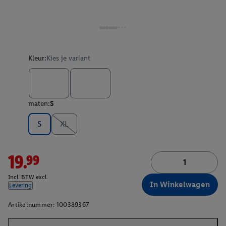
Kleur:
Kies je variant
maten:
S
S
XL
19.99
Incl. BTW excl.
In Winkelwagen
Levering
Artikelnummer:
100389367