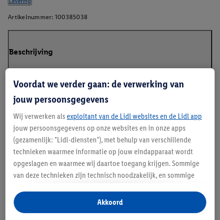
Levering
Artikelnummer:
100385038
Beschrijving
Voordat we verder gaan: de verwerking van
jouw persoonsgegevens
Pasvorm-gids
Wij verwerken als
exploitant van de Lidl websites en de Lidl app
jouw persoonsgegevens op onze websites en in onze apps
(gezamenlijk: "Lidl-diensten"), met behulp van verschillende
Details over productveiligheid
technieken waarmee informatie op jouw eindapparaat wordt
opgeslagen en waarmee wij daartoe toegang krijgen. Sommige
van deze technieken zijn technisch noodzakelijk, en sommige
technieken worden met jouw toestemming gebruikt voor het
opslaan van voorkeursinstellingen, het verzamelen en
Akkoord
analyseren van statistieken of voor het tonen van