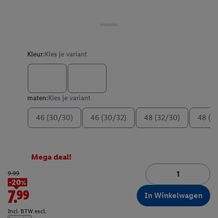
Kleur:
Kies je variant
maten:
Kies je variant
46 (30/30)
46 (30/32)
48 (32/30)
48 (3
Mega deal!
9.99
-20%
7.99
In Winkelwagen
Incl. BTW excl.