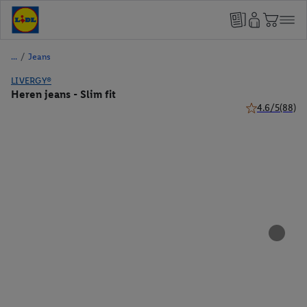
/
Jeans
LIVERGY®
Heren jeans - Slim fit
4.6/5
(88)
4.6 van 5 sterr