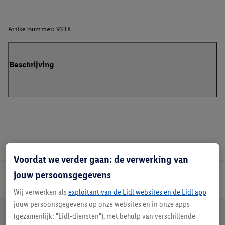
Artikelnummer:
9338
Beschrijving
Voordat we verder gaan: de verwerking van
jouw persoonsgegevens
Lidl Nieuwsbrief
Wij verwerken als
exploitant van de Lidl websites en de Lidl app
jouw persoonsgegevens op onze websites en in onze apps
Jouw voordelen bij ons als Lidl webshop klant
(gezamenlijk: "Lidl-diensten"), met behulp van verschillende
Gratis retourneren
Veilig winkelen
30 dagen bedenktijd